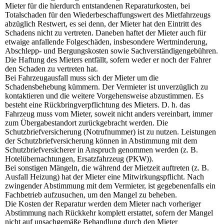
Mieter für die hierdurch entstandenen Reparaturkosten, bei
Totalschaden für den Wiederbeschaffungswert des Mietfahrzeugs
abzüglich Restwert, es sei denn, der Mieter hat den Eintritt des
Schadens nicht zu vertreten. Daneben haftet der Mieter auch für
etwaige anfallende Folgeschäden, insbesondere Wertminderung,
Abschlepp- und Bergungskosten sowie Sachverständigengebühren.
Die Haftung des Mieters entfällt, sofern weder er noch der Fahrer
den Schaden zu vertreten hat.
Bei Fahrzeugausfall muss sich der Mieter um die
Schadensbehebung kümmern. Der Vermieter ist unverzüglich zu
kontaktieren und die weitere Vorgehensweise abzustimmen. Es
besteht eine Rückbringverpflichtung des Mieters. D. h. das
Fahrzeug muss vom Mieter, soweit nicht anders vereinbart, immer
zum Übergabestandort zurückgebracht werden. Die
Schutzbriefversicherung (Notrufnummer) ist zu nutzen. Leistungen
der Schutzbriefversicherung können in Abstimmung mit dem
Schutzbriefversicherer in Anspruch genommen werden (z. B.
Hotelübernachtungen, Ersatzfahrzeug (PKW)).
Bei sonstigen Mängeln, die während der Mietzeit auftreten (z. B.
Ausfall Heizung) hat der Mieter eine Mitwirkungspflicht. Nach
zwingender Abstimmung mit dem Vermieter, ist gegebenenfalls ein
Fachbetrieb aufzusuchen, um den Mangel zu beheben.
Die Kosten der Reparatur werden dem Mieter nach vorheriger
Abstimmung nach Rückkehr komplett erstattet, sofern der Mangel
nicht auf unsachgemäße Behandlung durch den Mieter