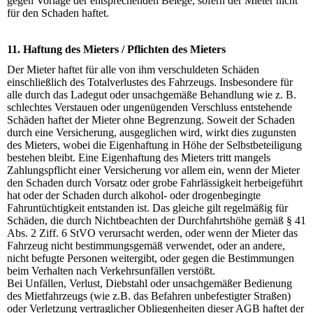
gegen Vorlage der entsprechenden Belege, sofern der Mieter nicht
für den Schaden haftet.
11. Haftung des Mieters / Pflichten des Mieters
Der Mieter haftet für alle von ihm verschuldeten Schäden
einschließlich des Totalverlustes des Fahrzeugs. Insbesondere für
alle durch das Ladegut oder unsachgemäße Behandlung wie z. B.
schlechtes Verstauen oder ungenügenden Verschluss entstehende
Schäden haftet der Mieter ohne Begrenzung. Soweit der Schaden
durch eine Versicherung, ausgeglichen wird, wirkt dies zugunsten
des Mieters, wobei die Eigenhaftung in Höhe der Selbstbeteiligung
bestehen bleibt. Eine Eigenhaftung des Mieters tritt mangels
Zahlungspflicht einer Versicherung vor allem ein, wenn der Mieter
den Schaden durch Vorsatz oder grobe Fahrlässigkeit herbeigeführt
hat oder der Schaden durch alkohol- oder drogenbegingte
Fahruntüchtigkeit entstanden ist. Das gleiche gilt regelmäßig für
Schäden, die durch Nichtbeachten der Durchfahrtshöhe gemäß § 41
Abs. 2 Ziff. 6 StVO verursacht werden, oder wenn der Mieter das
Fahrzeug nicht bestimmungsgemäß verwendet, oder an andere,
nicht befugte Personen weitergibt, oder gegen die Bestimmungen
beim Verhalten nach Verkehrsunfällen verstößt.
Bei Unfällen, Verlust, Diebstahl oder unsachgemäßer Bedienung
des Mietfahrzeugs (wie z.B. das Befahren unbefestigter Straßen)
oder Verletzung vertraglicher Obliegenheiten dieser AGB haftet der