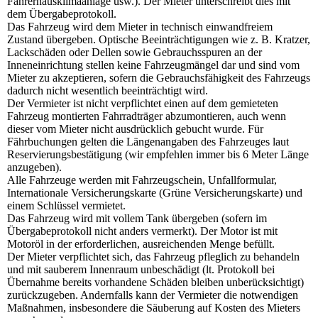
Fahrerhausklimaanlage usw.). Der Mieter unterschreibt dies mit
dem Übergabeprotokoll.
Das Fahrzeug wird dem Mieter in technisch einwandfreiem
Zustand übergeben. Optische Beeinträchtigungen wie z. B. Kratzer,
Lackschäden oder Dellen sowie Gebrauchsspuren an der
Inneneinrichtung stellen keine Fahrzeugmängel dar und sind vom
Mieter zu akzeptieren, sofern die Gebrauchsfähigkeit des Fahrzeugs
dadurch nicht wesentlich beeinträchtigt wird.
Der Vermieter ist nicht verpflichtet einen auf dem gemieteten
Fahrzeug montierten Fahrradträger abzumontieren, auch wenn
dieser vom Mieter nicht ausdrücklich gebucht wurde. Für
Fährbuchungen gelten die Längenangaben des Fahrzeuges laut
Reservierungsbestätigung (wir empfehlen immer bis 6 Meter Länge
anzugeben).
Alle Fahrzeuge werden mit Fahrzeugschein, Unfallformular,
Internationale Versicherungskarte (Grüne Versicherungskarte) und
einem Schlüssel vermietet.
Das Fahrzeug wird mit vollem Tank übergeben (sofern im
Übergabeprotokoll nicht anders vermerkt). Der Motor ist mit
Motoröl in der erforderlichen, ausreichenden Menge befüllt.
Der Mieter verpflichtet sich, das Fahrzeug pfleglich zu behandeln
und mit sauberem Innenraum unbeschädigt (lt. Protokoll bei
Übernahme bereits vorhandene Schäden bleiben unberücksichtigt)
zurückzugeben. Andernfalls kann der Vermieter die notwendigen
Maßnahmen, insbesondere die Säuberung auf Kosten des Mieters