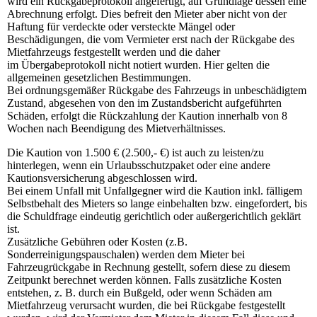
wird ein Rückgabeprotokoll angefertigt, auf Grundlage dessen eine
Abrechnung erfolgt. Dies befreit den Mieter aber nicht von der
Haftung für verdeckte oder versteckte Mängel oder
Beschädigungen, die vom Vermieter erst nach der Rückgabe des
Mietfahrzeugs festgestellt werden und die daher
im Übergabeprotokoll nicht notiert wurden. Hier gelten die
allgemeinen gesetzlichen Bestimmungen.
Bei ordnungsgemäßer Rückgabe des Fahrzeugs in unbeschädigtem
Zustand, abgesehen von den im Zustandsbericht aufgeführten
Schäden, erfolgt die Rückzahlung der Kaution innerhalb von 8
Wochen nach Beendigung des Mietverhältnisses.
Die Kaution von 1.500 € (2.500,- €) ist auch zu leisten/zu
hinterlegen, wenn ein Urlaubsschutzpaket oder eine andere
Kautionsversicherung abgeschlossen wird.
Bei einem Unfall mit Unfallgegner wird die Kaution inkl. fälligem
Selbstbehalt des Mieters so lange einbehalten bzw. eingefordert, bis
die Schuldfrage eindeutig gerichtlich oder außergerichtlich geklärt
ist.
Zusätzliche Gebühren oder Kosten (z.B.
Sonderreinigungspauschalen) werden dem Mieter bei
Fahrzeugrückgabe in Rechnung gestellt, sofern diese zu diesem
Zeitpunkt berechnet werden können. Falls zusätzliche Kosten
entstehen, z. B. durch ein Bußgeld, oder wenn Schäden am
Mietfahrzeug verursacht wurden, die bei Rückgabe festgestellt