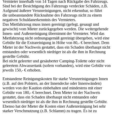
Vermieter innerhalb von 14 Tagen nach Rückgabe des Fahrzeugs.
Sind bei der Besichtigung des Fahrzeugs verdeckte Schäden, z.B.
Aufgrund äußerer Verunreinigungen, nicht erkennbar, so führt
die unbeanstandete Rücknahme des Fahrzeugs nicht zu einem
negativen Schuldanerkenntnis des Vermieters.
Das Mietfahrzeug muss innen gereinigt (gefegt, gesaugt und
gewischt) vom Mieter zurückgegeben werden. Die weitergehende
Innen- und Außenreinigung übernimmt der Vermieter. Wird das
Mietfahrzeug nicht ordnungsgemäß gereinigt übergeben, wird eine
Gebühr für die Extrareinigung in Höhe von 80,- € berechnet. Dem
Mieter ist der Nachweis gestattet, dass ein Schaden überhaupt nicht
entstanden oder wesentlich niedriger ist als die ihm in Rechnung
gestellte Gebühr.
Bei nicht geleerter und gesäuberter Camping-Toilette oder nicht
geleertem Abwassertank (sofern vorhanden), wird eine Gebühr von
jeweils 150,- € erhoben.
Entstandene Reinigungskosten für starke Verunreinigungen Innen
(z.B. auf den Polstern, an der Innendecke oder Innenwänden)
werden von der Kaution einbehalten und mindestens mit einer
Gebühr von 180,- € berechnet. Dem Mieter ist der Nachweis
gestattet, dass ein Schaden überhaupt nicht entstanden oder
wesentlich niedriger ist als die ihm in Rechnung gestellte Gebühr.
Ebenso hat der Mieter die Kosten einer Außenreinigung bei sehr
starker Verschmutzung (z.B. Schlamm) zu tragen. Es ist zu