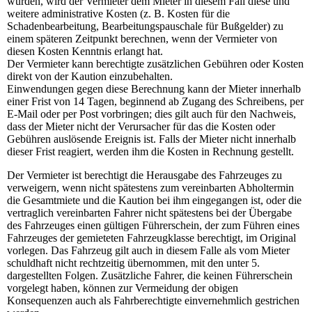
wurden, wird der Vermieter dem Mieter in diesem Fall diese und
weitere administrative Kosten (z. B. Kosten für die
Schadenbearbeitung, Bearbeitungspauschale für Bußgelder) zu
einem späteren Zeitpunkt berechnen, wenn der Vermieter von
diesen Kosten Kenntnis erlangt hat.
Der Vermieter kann berechtigte zusätzlichen Gebühren oder Kosten
direkt von der Kaution einzubehalten.
Einwendungen gegen diese Berechnung kann der Mieter innerhalb
einer Frist von 14 Tagen, beginnend ab Zugang des Schreibens, per
E-Mail oder per Post vorbringen; dies gilt auch für den Nachweis,
dass der Mieter nicht der Verursacher für das die Kosten oder
Gebühren auslösende Ereignis ist. Falls der Mieter nicht innerhalb
dieser Frist reagiert, werden ihm die Kosten in Rechnung gestellt.
Der Vermieter ist berechtigt die Herausgabe des Fahrzeuges zu
verweigern, wenn nicht spätestens zum vereinbarten Abholtermin
die Gesamtmiete und die Kaution bei ihm eingegangen ist, oder die
vertraglich vereinbarten Fahrer nicht spätestens bei der Übergabe
des Fahrzeuges einen gültigen Führerschein, der zum Führen eines
Fahrzeuges der gemieteten Fahrzeugklasse berechtigt, im Original
vorlegen. Das Fahrzeug gilt auch in diesem Falle als vom Mieter
schuldhaft nicht rechtzeitig übernommen, mit den unter 5.
dargestellten Folgen. Zusätzliche Fahrer, die keinen Führerschein
vorgelegt haben, können zur Vermeidung der obigen
Konsequenzen auch als Fahrberechtigte einvernehmlich gestrichen